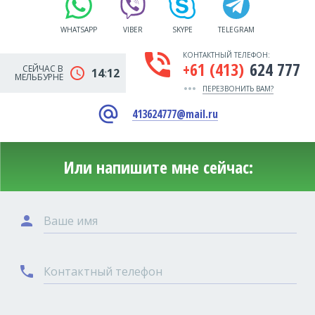
WHATSAPP
VIBER
SKYPE
TELEGRAM
phone_in_talk
КОНТАКТНЫЙ ТЕЛЕФОН:
+61 (413)
624 777
СЕЙЧАС В
schedule
14:12
МЕЛЬБУРНЕ
more_horiz
ПЕРЕЗВОНИТЬ ВАМ?
alternate_email
413624777@mail.ru
Или напишите мне сейчас:
person
Ваше имя
phone
Контактный телефон
Туры в Австралию