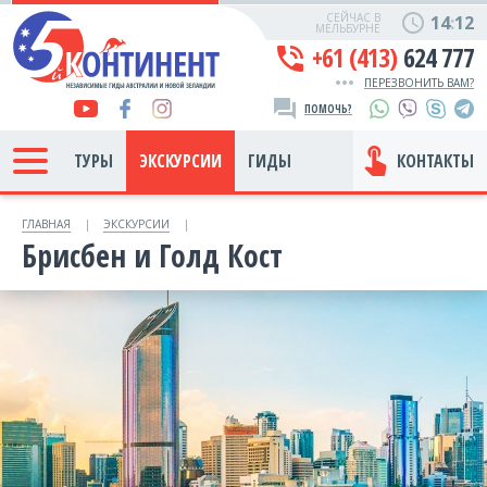
СЕЙЧАС В
schedule
14:12
МЕЛЬБУРНЕ
+61 (413)
624 777
phone_in_talk
more_horiz
ПЕРЕЗВОНИТЬ ВАМ?
forum
ПОМОЧЬ?
touch_app
КОНТАКТЫ
ТУРЫ
ЭКСКУРСИИ
ГИДЫ
ГЛАВНАЯ
ЭКСКУРСИИ
Брисбен и Голд Кост